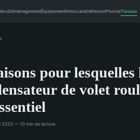
Déco
Déménagement
Équipement
Immo
Jardin
Maison
Piscine
Travaux
x
aisons pour lesquelles 
ensateur de volet rou
ssentiel
 2025 — 10 min de lecture