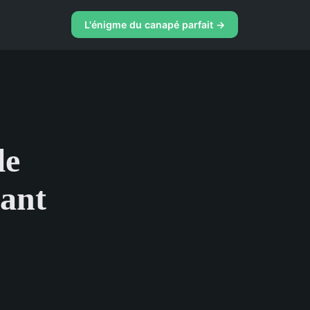
L'énigme du canapé parfait →
le
lant