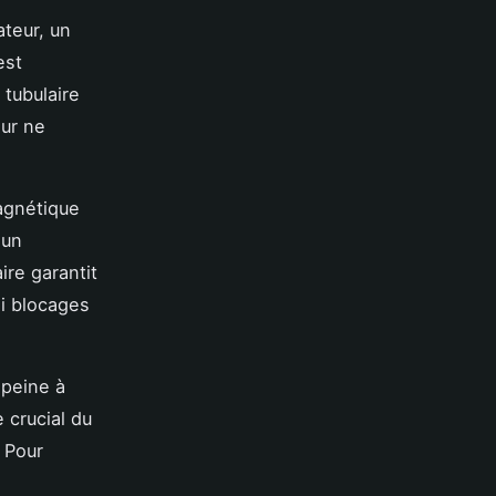
teur, un
est
 tubulaire
eur ne
agnétique
 un
ire garantit
si blocages
 peine à
 crucial du
 Pour