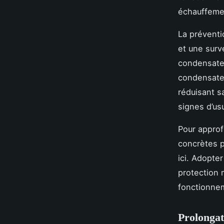
échauffemen
La préventi
et une surv
condensateu
condensateu
réduisant sa
signes d’us
Pour approf
concrètes p
ici. Adopte
protection 
fonctionnem
Prolongat