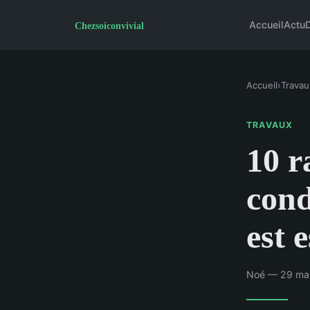
Accueil
Actu
Accueil
›
Travau
TRAVAUX
10 r
cond
est e
Noé — 29 mai