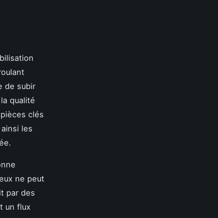
ilisation
roulant
e de subir
la qualité
 pièces clés
ainsi les
ée.
bonne
ueux ne peut
it par des
t un flux