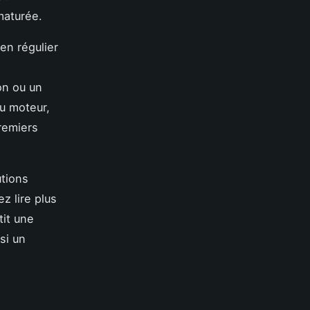
maturée.
en régulier
on ou un
du moteur,
premiers
utions
z lire plus
tit une
si un