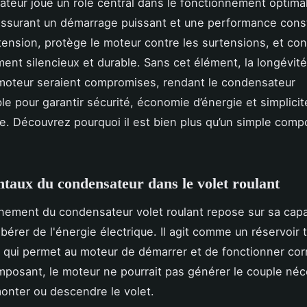
teur joue un rôle central dans le fonctionnement optimal
assurant un démarrage puissant et une performance const
a tension, protège le moteur contre les surtensions, et con
ent silencieux et durable. Sans cet élément, la longévité 
u moteur seraient compromises, rendant le condensateur
le pour garantir sécurité, économie d’énergie et simplicit
. Découvrez pourquoi il est bien plus qu’un simple comp
aux du condensateur dans le volet roulant
nement du condensateur volet roulant repose sur sa capa
ibérer de l'énergie électrique. Il agit comme un réservoir
té qui permet au moteur de démarrer et de fonctionner co
posant, le moteur ne pourrait pas générer le couple néc
monter ou descendre le volet.