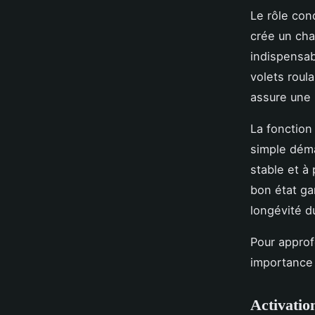
Le rôle con
crée un cha
indispensab
volets roul
assure une r
La fonction
simple déma
stable et à
bon état ga
longévité d
Pour appro
importance 
Activatio