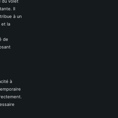
 du volet
ante. Il
tribue à un
et la
é de
osant
cité à
 temporaire
rrectement.
essaire