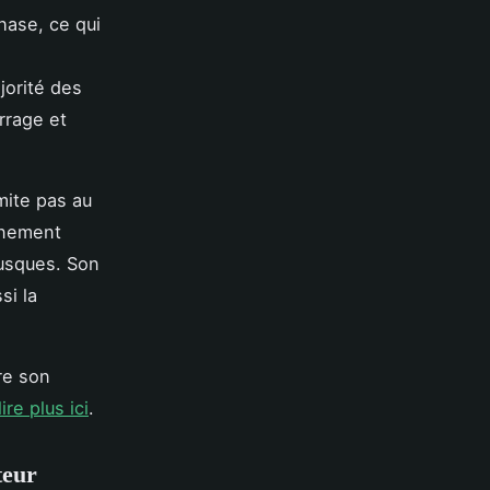
hase, ce qui
jorité des
rrage et
mite pas au
onnement
rusques. Son
si la
re son
lire plus ici
.
teur