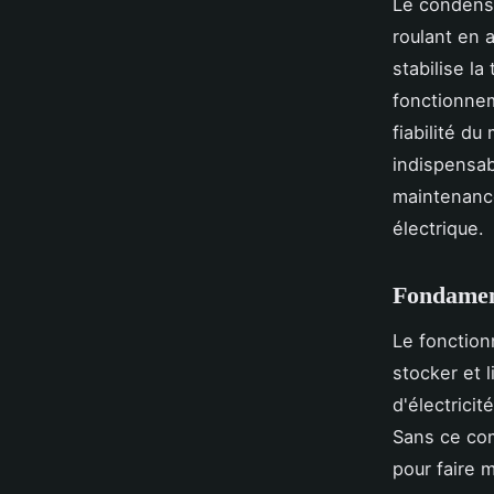
Le condensa
roulant en 
stabilise l
fonctionnem
fiabilité d
indispensab
maintenance
électrique.
Fondament
Le fonction
stocker et l
d'électrici
Sans ce com
pour faire 