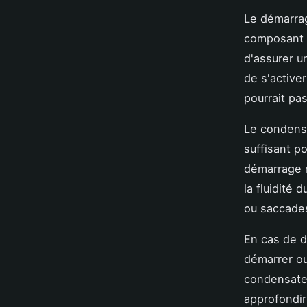
Le démarrag
composant s
d'assurer u
de s'active
pourrait pas
Le condensa
suffisant p
démarrage r
la fluidité 
ou saccade
En cas de d
démarrer ou
condensate
approfondir