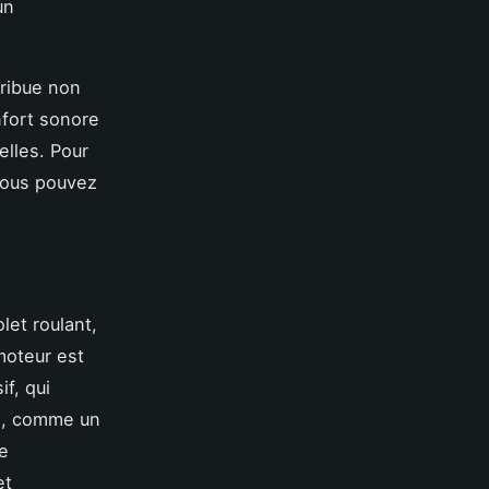
un
tribue non
nfort sonore
elles. Pour
vous pouvez
let roulant,
 moteur est
f, qui
ue, comme un
le
et