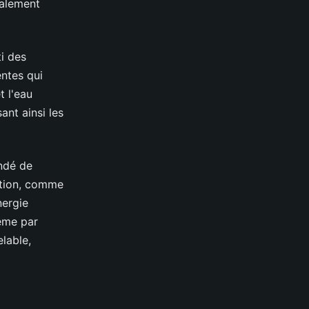
ralement
ti des
entes qui
t l'eau
ant ainsi les
ndé de
ation, comme
nergie
même par
lable,