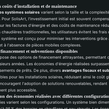
 coûts d'installation et de maintenance
es systèmes solaires
varient selon la taille et la complexit
on. Pour SolisArt, l'investissement initial est souvent compen
ur les factures d'énergie et des coûts de maintenance rédu
 chaudières traditionnelles, les utilisateurs évitent les frais 
e système est conçu pour minimiser les interventions grâce 
et à l'absence de pièces mobiles complexes.
 financement et subventions disponibles
opose des options de financement attrayantes, permettant d'
usieurs années. Les économies d'énergie réalisées surpasse
sements de prêts. De plus, divers
avantages fiscaux et su
bles pour les installations solaires, réduisant ainsi le coût 
encouragent l'adoption de solutions renouvelables, rendant
ment plus accessible.
 des économies réalisées avec différentes configuration
es varient selon les configurations. Un système bien dime
u'à 95 % des besoins en chauffage et eau chaude. Les éco