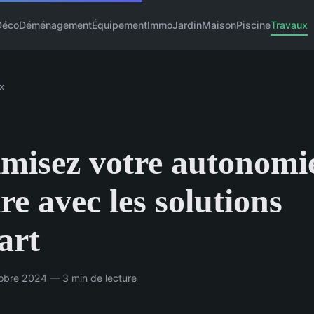
Déco
Déménagement
Équipement
Immo
Jardin
Maison
Piscine
Travaux
x
misez votre autonomi
ire avec les solutions
sart
obre 2024 — 3 min de lecture