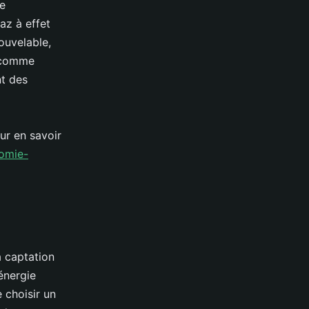
re
gaz à effet
ouvelable,
, comme
nt des
ur en savoir
nomie-
 captation
'énergie
 choisir un