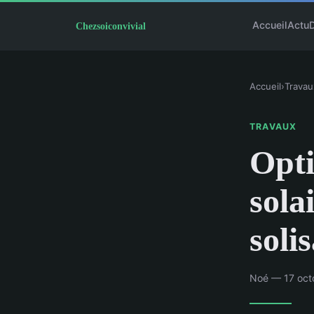
Accueil
Actu
Accueil
›
Travau
TRAVAUX
Opti
sola
soli
Noé — 17 oct