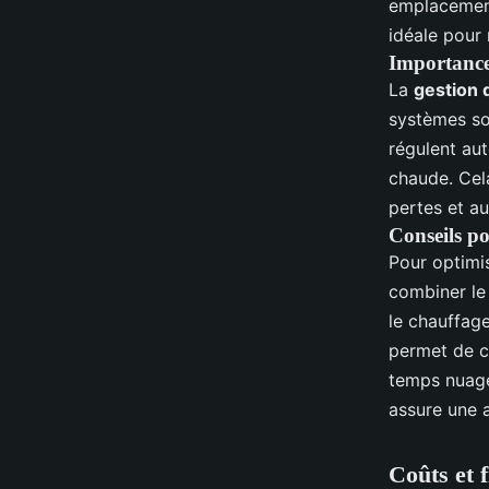
emplacement
idéale pour 
Importance 
La
gestion d
systèmes sol
régulent aut
chaude. Cela
pertes et a
Conseils po
Pour optimi
combiner le
le chauffage
permet de co
temps nuage
assure une 
Coûts et 