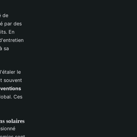
é de
sé par des
its. En
d'entretien
à sa
étaler le
nt souvent
bventions
global. Ces
s solaires
nsionné
nomies sont