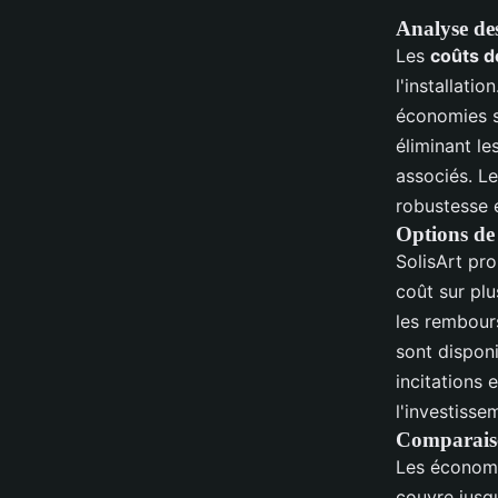
Analyse des
Les
coûts d
l'installati
économies s
éliminant les
associés. L
robustesse 
Options de
SolisArt pr
coût sur pl
les rembour
sont disponi
incitations 
l'investisse
Comparaison
Les économi
couvre jusq