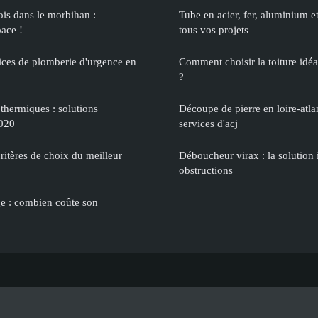
ois dans le morbihan :
Tube en acier, fer, aluminium e
pace !
tous vos projets
ices de plomberie d'urgence en
Comment choisir la toiture idé
?
 thermiques : solutions
Découpe de pierre en loire-atla
2020
services d'acj
critères de choix du meilleur
Déboucheur virax : la solution 
obstructions
ge : combien coûte son