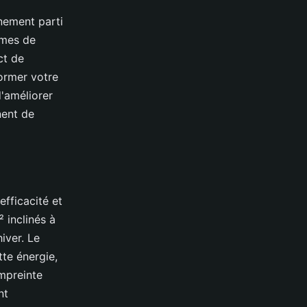
inement parti
èmes de
ct de
ormer votre
'améliorer
nent de
efficacité et
 inclinés à
iver. Le
tte énergie,
mpreinte
nt