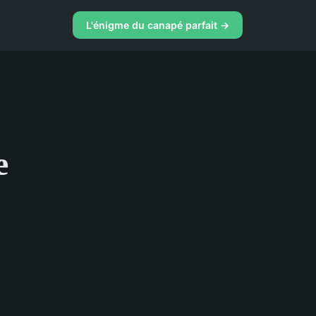
L'énigme du canapé parfait →
e