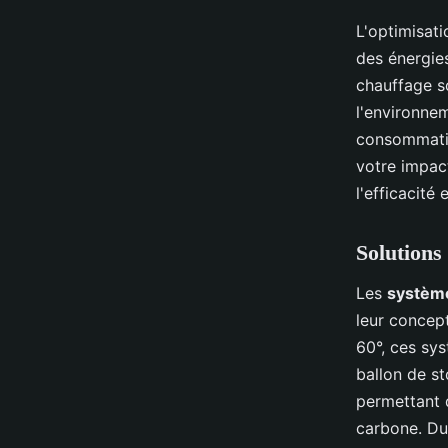
L'optimisati
des énergie
chauffage so
l'environne
consommatio
votre impac
l'efficacité
Solutions
Les
système
leur concept
60°, ces sys
ballon de st
permettant
carbone. Du 