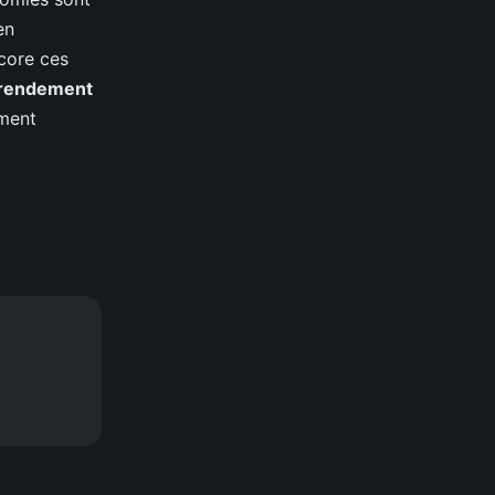
en
core ces
rendement
ement