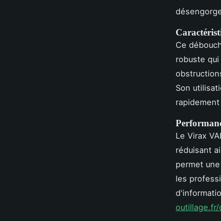
désengorge
Caractéris
Ce débouche
robuste qui 
obstruction
Son utilisat
rapidement 
Performanc
Le Virax VA
réduisant a
permet une 
les professi
d'informati
outillage.