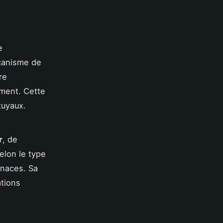
e
écanisme de
re
ement. Cette
tuyaux.
r
, de
elon le type
enaces. Sa
ations