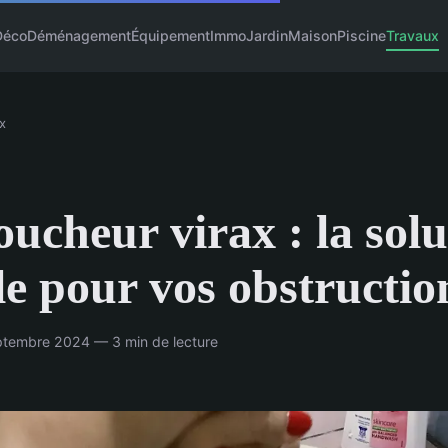
Déco
Déménagement
Équipement
Immo
Jardin
Maison
Piscine
Travaux
x
ucheur virax : la solu
le pour vos obstructio
tembre 2024 — 3 min de lecture