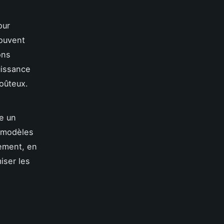
our
souvent
ons
uissance
coûteux.
e un
s modèles
sement, en
iser les