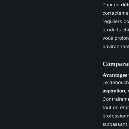
Pour un
déb
correctemen
réguliers po
produits chi
vous prolon
environnem
Comparais
Avantages 
Le débouche
aspiration
,
Contraireme
tout en éta
professionn
surpassant 