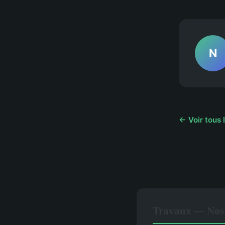
N
← Voir tous 
Travaux — Nos a