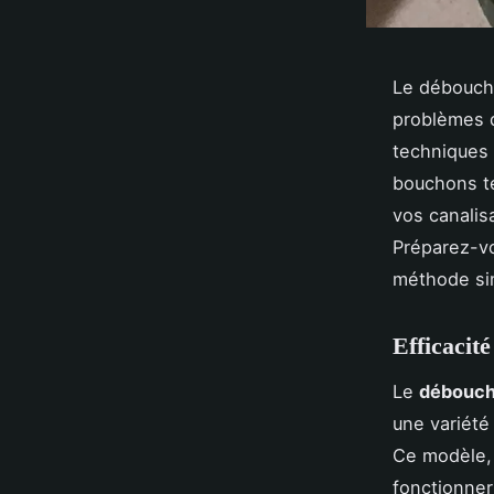
Le débouche
problèmes d
techniques 
bouchons te
vos canalis
Préparez-vo
méthode sim
Efficacit
Le
débouch
une variété
Ce modèle, 
fonctionner 