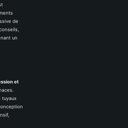
st
ements
essive de
conseils,
enant un
ession et
enaces.
s tuyaux
conception
nsif,