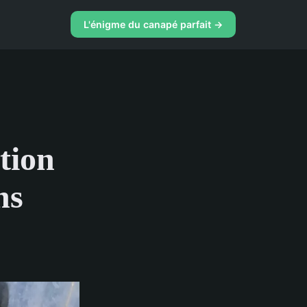
L'énigme du canapé parfait →
tion
ns