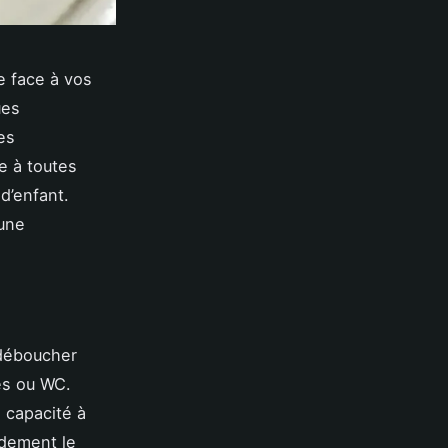
e face à vos
ues
es
e à toutes
d’enfant.
 une
 déboucher
es ou WC.
 capacité à
ndement le