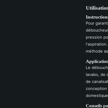
Utilisati
Instruction
Pour garant
déboucheur 
pression po
l'aspiratio
méthode as
Application
Le débouche
lavabo, de 
de canalisa
conception 
domestiques
Conseils po