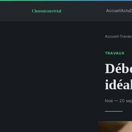
Accueil
Actu
Accueil
›
Travau
TRAVAUX
Débo
idéa
Noé — 20 sep