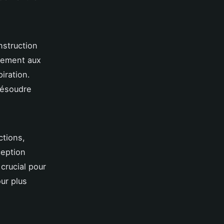
nstruction
acement aux
iration.
 résoudre
ctions,
ception
crucial pour
our plus