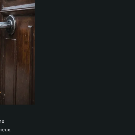
ne
cieux.