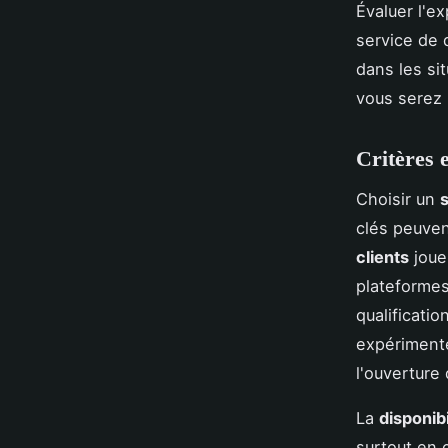
Évaluer l'e
service de q
dans les si
vous serez 
Critères 
Choisir un
s
clés peuven
clients
joue
plateformes
qualificati
expérimenté
l'ouverture 
La
disponibi
surtout en 