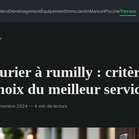
Déco
Déménagement
Équipement
Immo
Jardin
Maison
Piscine
Travaux
x
urier à rumilly : critè
hoix du meilleur servi
tembre 2024 — 4 min de lecture