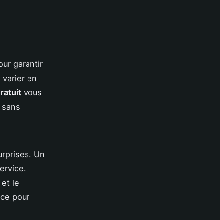
our garantir
 varier en
ratuit
vous
t sans
urprises. Un
ervice.
et le
 ce pour