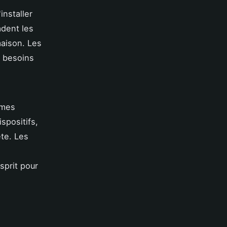
installer
adent les
maison. Les
s besoins
èmes
spositifs,
ète. Les
esprit pour