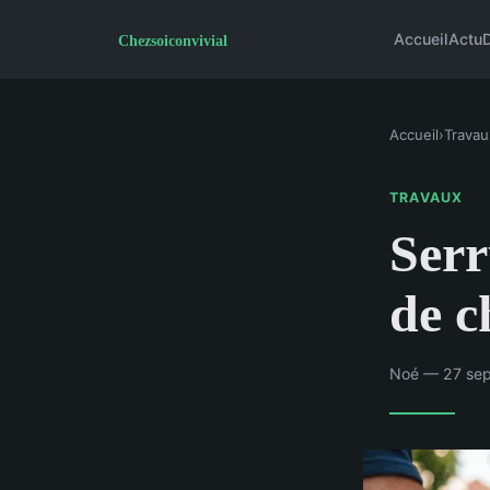
Accueil
Actu
Accueil
›
Travau
TRAVAUX
Serr
de c
Noé — 27 sep