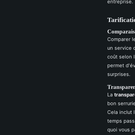
entreprise.
Tarificati
Comparaiso
Comparer l
un service 
coût selon 
permet d'év
surprises.
Transparenc
La
transpar
bon serruri
Cela inclut
temps passé
quoi vous p