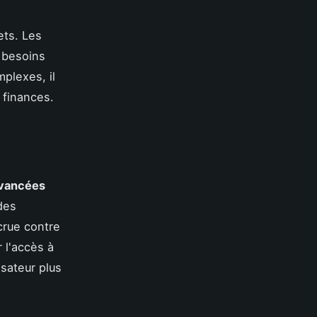
ets. Les
 besoins
mplexes, il
 finances.
avancées
des
crue contre
 l'accès à
isateur plus