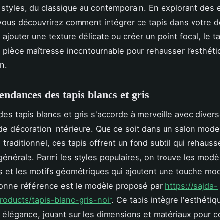
 styles, du classique au contemporain. En explorant des
 vous découvrirez comment intégrer ce tapis dans votre d
 ajouter une texture délicate ou créer un point focal, le t
e pièce maîtresse incontournable pour rehausser l’esthét
n.
tendances des tapis blancs et gris
des tapis blancs et gris s'accorde à merveille avec diver
e décoration intérieure. Que ce soit dans un salon mode
 traditionnel, ces tapis offrent un fond subtil qui rehauss
générale. Parmi les styles populaires, on trouve les modè
 et les motifs géométriques qui ajoutent une touche mo
bonne référence est le modèle proposé par
https://sajda-
roducts/tapis-blanc-gris-noir
. Ce tapis intègre l'esthétiq
c élégance, jouant sur les dimensions et matériaux pour c