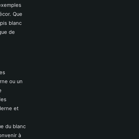
 exemples
écor. Que
apis blanc
ique de
ses
rne ou un
e
les
derne et
ue du blanc
onvenir à