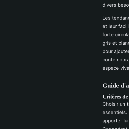
divers beso
Les tendance
et leur fac
forte circu
gris et bla
pour ajoute
contemporai
espace viva
Guide d'a
Critères de 
Choisir un
t
essentiels. 
apporter lu