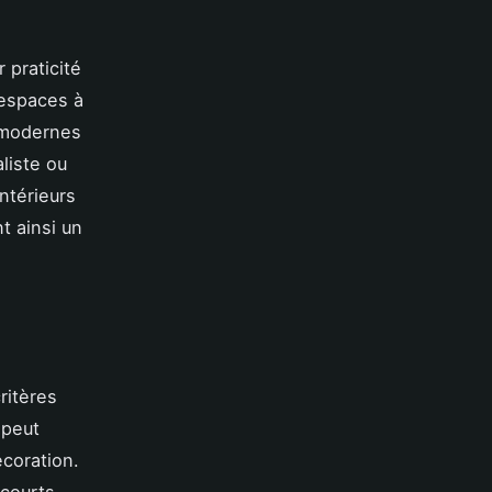
 praticité
 espaces à
s modernes
liste ou
ntérieurs
t ainsi un
ritères
 peut
écoration.