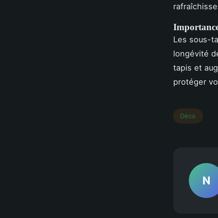
rafraîchiss
Importance 
Les sous-ta
longévité d
tapis et au
protéger vo
Déco
N