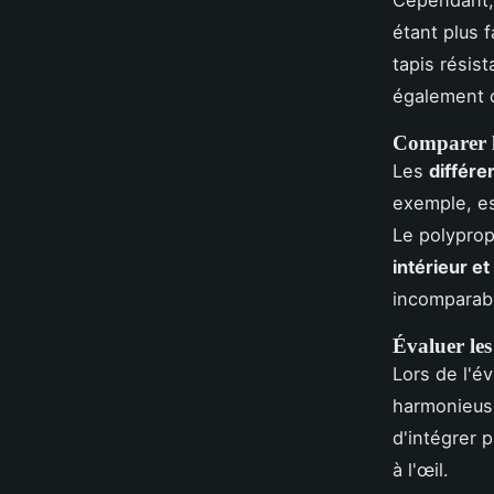
Cependant, i
étant plus f
tapis résis
également 
Comparer l
Les
différe
exemple, es
Le polyprop
intérieur et
incomparabl
Évaluer le
Lors de l'é
harmonieus
d'intégrer 
à l'œil.