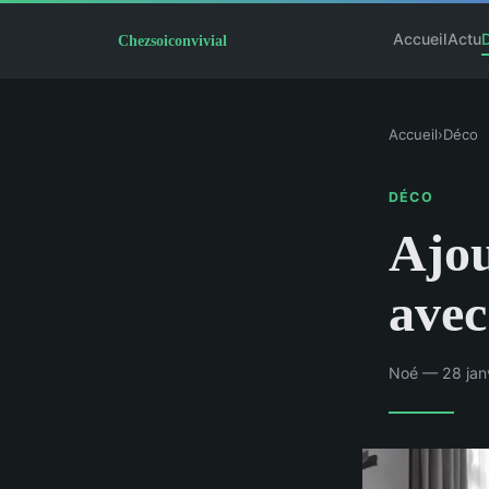
Accueil
Actu
Accueil
›
Déco
DÉCO
Ajou
avec
Noé — 28 janv