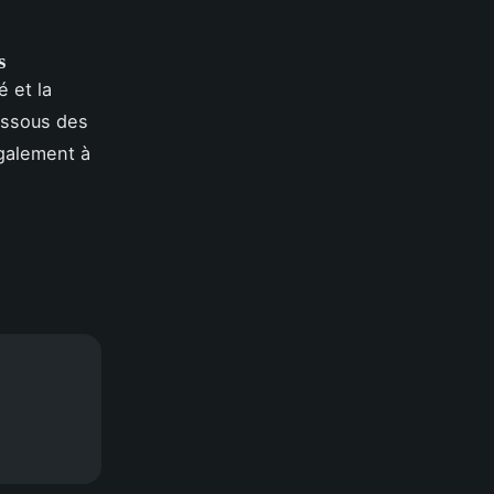
s
é et la
essous des
également à