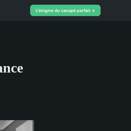
L'énigme du canapé parfait →
ance