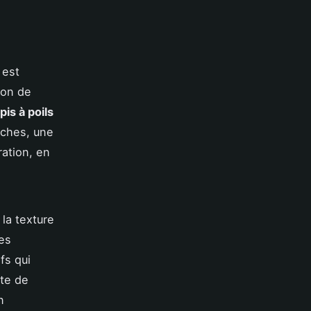
 est
ion de
pis à poils
aches, une
ration, en
 la texture
es
fs qui
ate de
n