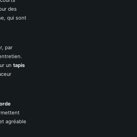
 courts
pour des
e, qui sont
r, par
entretien.
our un
tapis
uceur
corde
rmettent
et agréable