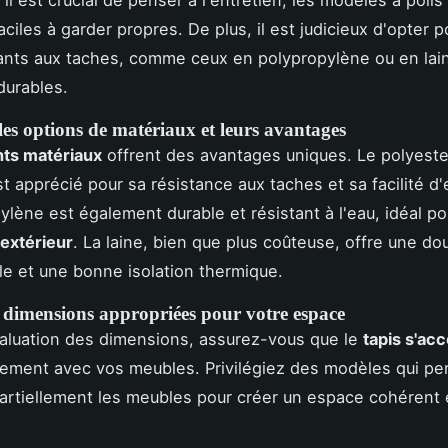
l est crucial de penser à l'entretien, les modèles à poils
aciles à garder propres. De plus, il est judicieux d'opter 
tants aux taches, comme ceux en polypropylène ou en lain
durables.
es options de matériaux et leurs avantages
nts matériaux
offrent des avantages uniques. Le polyeste
t apprécié pour sa résistance aux taches et sa facilité d'
ylène est également durable et résistant à l'eau, idéal p
 extérieur
. La laine, bien que plus coûteuse, offre une do
e et une bonne isolation thermique.
s dimensions appropriées pour votre espace
valuation des dimensions, assurez-vous que le
tapis s'ac
ement avec vos meubles. Privilégiez des modèles qui pe
partiellement les meubles pour créer un espace cohérent 