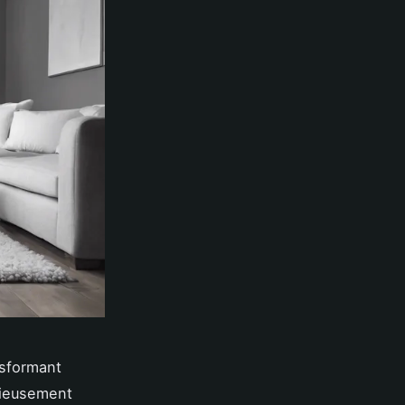
nsformant
nieusement