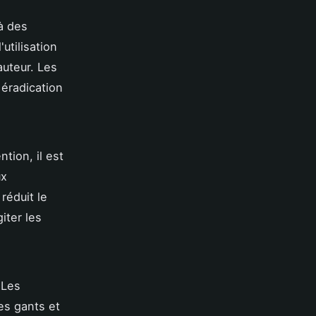
 à des
utilisation
auteur. Les
 éradication
tion, il est
ux
réduit le
iter les
 Les
es gants et