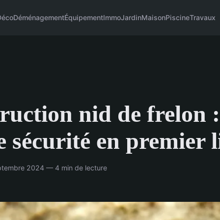
Déco
Déménagement
Équipement
Immo
Jardin
Maison
Piscine
Travaux
ruction nid de frelon :
e sécurité en premier l
tembre 2024 — 4 min de lecture