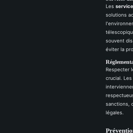
Les
service
solutions a
l'environne
télescopiqu
souvent dis
éviter la pr
Réglementat
Respecter 
crucial. Le
intervienne
respectueus
sanctions, 
légales.
Préventio