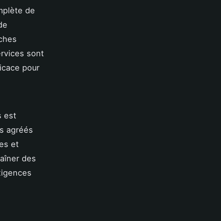
mplète de
de
rches
ervices sont
ficace pour
s est
ls agréés
es et
raîner des
xigences