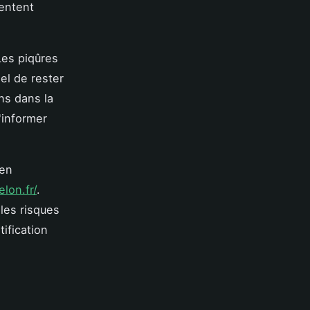
sentent
Les piqûres
el de rester
ns dans la
'informer
 en
lon.fr/
.
 les risques
ification