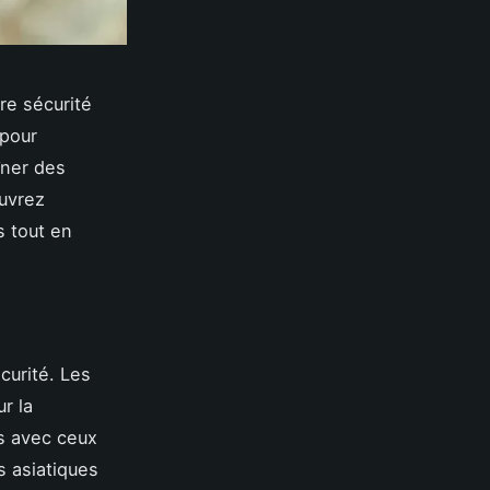
re sécurité
 pour
îner des
ouvrez
s tout en
écurité. Les
r la
s avec ceux
s asiatiques