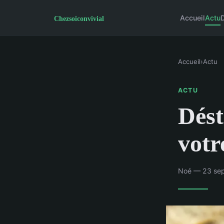
Accueil
Actu
Accueil
›
Actu
ACTU
Dést
votr
Noé — 23 sep