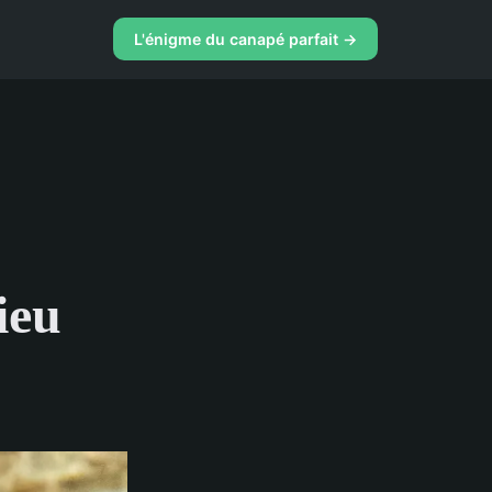
L'énigme du canapé parfait →
ieu