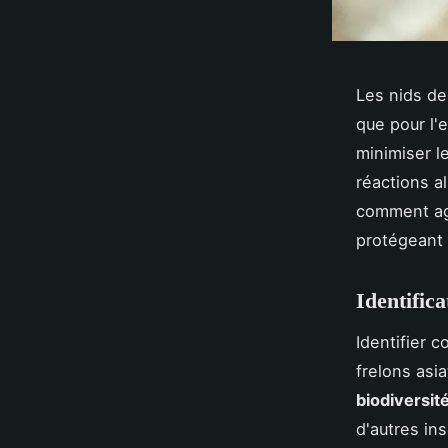
Les nids de
que pour l'
minimiser l
réactions a
comment agi
protégeant 
Identific
Identifier 
frelons asi
biodiversit
d'autres in