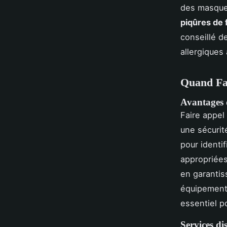
des masques
piqûres de 
conseillé d
allergiques
Quand Fai
Avantages d
Faire appel
une sécurit
pour identi
appropriées
en garantis
équipements
essentiel p
Services di