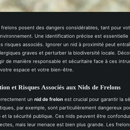
 frelons posent des dangers considérables, tant pour vot
environnement. Une identification précise est essentielle
es risques associés. Ignorer un nid à proximité peut entra
llergiques graves et perturber la biodiversité locale. Déc
r de manière responsable et sécuritaire face à ces intru
votre espace et votre bien-être.
ation et Risques Associés aux Nids de Frelons
correctement un
nid de frelon
est crucial pour garantir la s
atiques, par exemple, sont particulièrement dangereux pou
é
et la sécurité publique. Ces nids peuvent être confondu
sectes, mais leur menace est bien plus grande. Les frelon