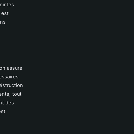
ir les
 est
ons
lon assure
essaires
éstruction
ents, tout
nt des
est