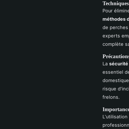
Techniques
Pour élimin
méthodes d
de perches 
experts emp
complète sa
Précautions
La
sécurité 
essentiel d
domestiques
risque d'inc
frelons.
Importance 
L'utilisatio
professionn